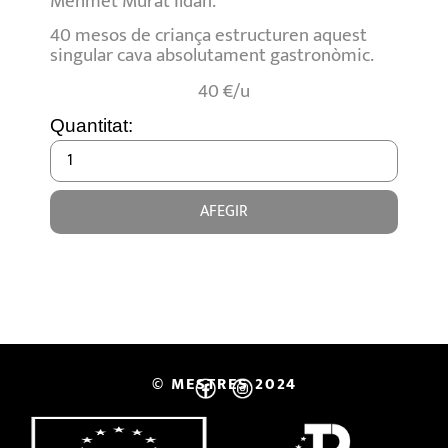
Mehmet Murat Ildan.
40 mesos de criança estructuren aquest
singular cava absolutament gastronòmic.
40 €/u
Quantitat:
AFEGIR
© MESTRES 2024